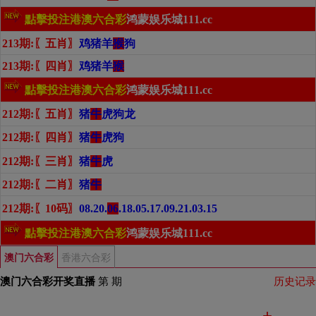
點擊投注港澳六合彩
鸿蒙娱乐城111.cc
213期:〖五肖〗
鸡猪羊
猴
狗
213期:〖四肖〗
鸡猪羊
猴
點擊投注港澳六合彩
鸿蒙娱乐城111.cc
212期:〖五肖〗
猪
牛
虎狗龙
212期:〖四肖〗
猪
牛
虎狗
212期:〖三肖〗
猪
牛
虎
212期:〖二肖〗
猪
牛
212期:〖10码〗
08.20.
06
.18.05.17.09.21.03.15
點擊投注港澳六合彩
鸿蒙娱乐城111.cc
澳门六合彩
香港六合彩