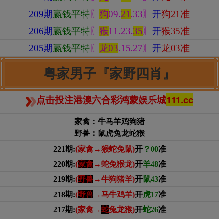
209期
赢钱平特
〖
狗
09.
21
.33
〗
开
狗21
准
206期
赢钱平特
〖
猴
11.23.
35
〗
开
猴35
准
205期
赢钱平特
〖
龙03
.15.27
〗
开
龙03
准
粤家男子『家野四肖』
点击投注港澳六合彩鸿蒙娱乐城
111.cc
家禽：牛马羊鸡狗猪
野兽：鼠虎兔龙蛇猴
221期:
(家禽
→猴蛇兔鼠)
开
？00
准
220期:
(
家禽
→蛇兔猴龙)
开
羊48
准
219期:
(
野兽
→牛狗猪羊)
开
鼠43
准
218期:
(
野兽
→马牛鸡羊)
开
虎17
准
217期:
(家禽
→
蛇
兔龙猴)
开
蛇26
准