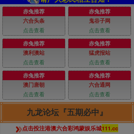
赤兔推荐
赤兔推荐
六合头条
鬼谷子网
点击查看
点击查看
赤兔推荐
赤兔推荐
澳利澳站
猛虎报站
点击查看
点击查看
赤兔推荐
赤兔推荐
澳门唐朝
六合通网
点击查看
点击查看
九龙论坛『五期必中』
点击投注港澳六合彩鸿蒙娱乐城
111.cc