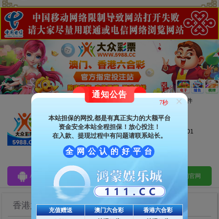
通知公告
×
大众彩票APP
全国彩民首选彩票软件
5秒
授权：免费软件
类型：国产软件
本站担保的网投,都是有真正实力的大额平台
大小：16.98MB
星级：
资金安全本站全程担保！放心投注！
来源：大众彩票
更新时间：2026.01.01
在入款、提现过程中有问题请联系站长。
环境：Android/iOS
评分：9.9
全
网
公
认
的
好
平
台
已向本站押付1000万，请大家放心投注！
Android版
iPhone版
访问官网
香港六合彩开奖排期表
充值赠送
澳门六合彩
香港六合彩