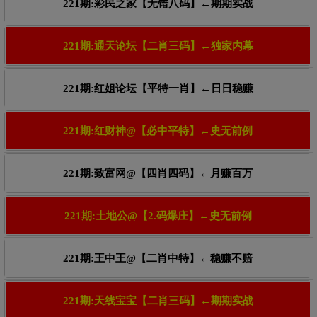
221期:彩民之家【无错八码】←期期实战
221期:通天论坛【二肖三码】←独家内幕
221期:红姐论坛【平特一肖】←日日稳赚
221期:红财神@【必中平特】←史无前例
221期:致富网@【四肖四码】←月赚百万
221期:土地公@【2.码爆庄】←史无前例
221期:王中王@【二肖中特】←稳赚不赔
221期:天线宝宝【二肖三码】←期期实战