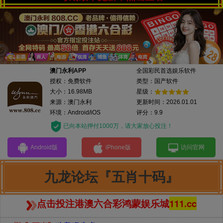
澳门永利APP
全国彩民首选娱乐软件
授权：免费软件
类型：国产软件
大小：16.98MB
星级：
来源：澳门永利
更新时间：2026.01.01
环境：Android/iOS
评分：9.9
已向本站押付1000万，请大家放心投注！
Android版
iPhone版
访问官网
九龙论坛『五肖十码』
点击投注港澳六合彩鸿蒙娱乐城
111.cc