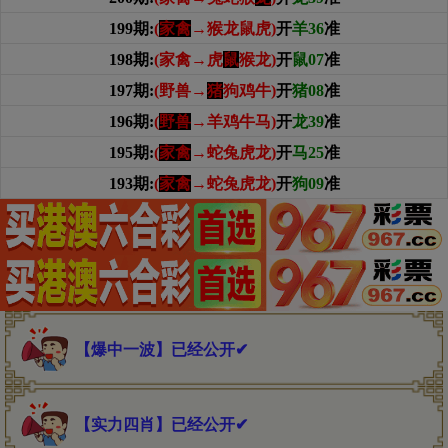
199期:
(
家禽
→猴龙鼠虎
)
开
羊36
准
198期:
(家禽
→虎
鼠
猴龙
)
开
鼠07
准
197期:
(野兽
→
猪
狗鸡牛
)
开
猪08
准
196期:
(
野兽
→羊鸡牛马
)
开
龙39
准
195期:
(
家禽
→蛇兔虎龙
)
开
马25
准
193期:
(
家禽
→蛇兔虎龙
)
开
狗09
准
【爆中一波】已经公开✔
【实力四肖】已经公开✔