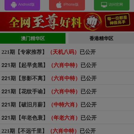
Android版
iPhone版
访问官网
澳门精华区
香港精华区
221期【专家推荐】
（天机八码）
已公开
221期【起早贪黑】
（六肖中特）
已公开
221
期【形影不离】
（六肖中特）
已公开
221期【花纹手谕】
（六肖中特）
已公开
221期【破旧月薪】
（中特六肖）
已公开
221期【年老色衰】
（年老六肖）
已公开
221期
【不远千里】
（六肖中特）
已公开